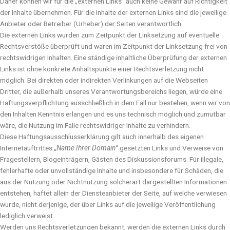
Daher können wir für die „externen Links“ auch keine Gewähr auf Richtigkeit
der Inhalte übernehmen. Für die Inhalte der externen Links sind die jeweilige
Anbieter oder Betreiber (Urheber) der Seiten verantwortlich.
Die externen Links wurden zum Zeitpunkt der Linksetzung auf eventuelle
Rechtsverstöße überprüft und waren im Zeitpunkt der Linksetzung frei von
rechtswidrigen Inhalten. Eine ständige inhaltliche Überprüfung der externen
Links ist ohne konkrete Anhaltspunkte einer Rechtsverletzung nicht
möglich. Bei direkten oder indirekten Verlinkungen auf die Webseiten
Dritter, die außerhalb unseres Verantwortungsbereichs liegen, würde eine
Haftungsverpflichtung ausschließlich in dem Fall nur bestehen, wenn wir von
den Inhalten Kenntnis erlangen und es uns technisch möglich und zumutbar
wäre, die Nutzung im Falle rechtswidriger Inhalte zu verhindern.
Diese Haftungsausschlusserklärung gilt auch innerhalb des eigenen
Internetauftrittes „
Name Ihrer Domain
“ gesetzten Links und Verweise von
Fragestellern, Blogeinträgern, Gästen des Diskussionsforums. Für illegale,
fehlerhafte oder unvollständige Inhalte und insbesondere für Schäden, die
aus der Nutzung oder Nichtnutzung solcherart dargestellten Informationen
entstehen, haftet allein der Diensteanbieter der Seite, auf welche verwiesen
wurde, nicht derjenige, der über Links auf die jeweilige Veröffentlichung
lediglich verweist.
Werden uns Rechtsverletzungen bekannt, werden die externen Links durch