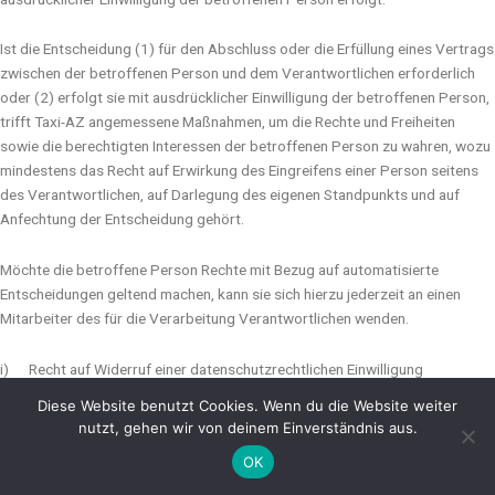
Ist die Entscheidung (1) für den Abschluss oder die Erfüllung eines Vertrags
zwischen der betroffenen Person und dem Verantwortlichen erforderlich
oder (2) erfolgt sie mit ausdrücklicher Einwilligung der betroffenen Person,
trifft Taxi-AZ angemessene Maßnahmen, um die Rechte und Freiheiten
sowie die berechtigten Interessen der betroffenen Person zu wahren, wozu
mindestens das Recht auf Erwirkung des Eingreifens einer Person seitens
des Verantwortlichen, auf Darlegung des eigenen Standpunkts und auf
Anfechtung der Entscheidung gehört.
Möchte die betroffene Person Rechte mit Bezug auf automatisierte
Entscheidungen geltend machen, kann sie sich hierzu jederzeit an einen
Mitarbeiter des für die Verarbeitung Verantwortlichen wenden.
i) Recht auf Widerruf einer datenschutzrechtlichen Einwilligung
Diese Website benutzt Cookies. Wenn du die Website weiter
Jede von der Verarbeitung personenbezogener Daten betroffene Person
nutzt, gehen wir von deinem Einverständnis aus.
hat das vom Europäischen Richtlinien- und Verordnungsgeber gewährte
OK
Recht, eine Einwilligung zur Verarbeitung personenbezogener Daten
jederzeit zu widerrufen.